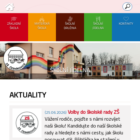
ZÁKLADNÍ
MATEŘSKÁ
ŠKOLNÍ
ŠKOLNÍ
KONTAKTY
ŠKOLA
ŠKOLA
DRUŽINA
JÍDELNA
ŠKOLNÍ JÍDELNA
AKTUALITY
Volby do školské rady ZŠ
(25.06.2026)
Vážení rodiče, pojďte s námi rozvíjet
naši školu! Kandidujte do naší školské
rady a hledejte s námi cesty, jak školu
posouvat dál. Přihláška ke stažení v