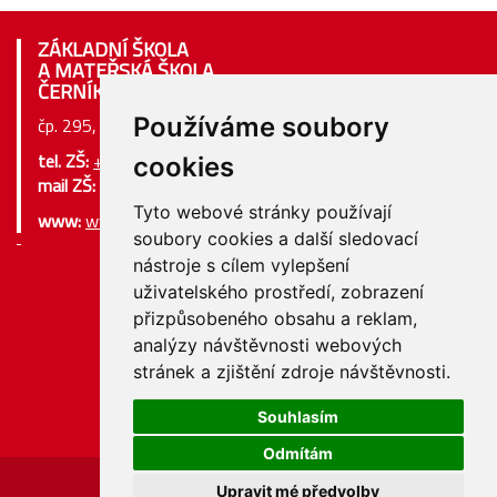
ZÁKLADNÍ ŠKOLA
A MATEŘSKÁ ŠKOLA
ČERNÍKOVICE
Používáme soubory
čp. 295, 517 04 Černíkovice
tel. ZŠ:
+420 494 384 146
cookies
mail ZŠ:
iva.smejdova@zsms-cernikovice.cz
Tyto webové stránky používají
www:
www.zsms-cernikovice.cz
soubory cookies a další sledovací
nástroje s cílem vylepšení
Původní webové stránky (archiv)
uživatelského prostředí, zobrazení
přizpůsobeného obsahu a reklam,
analýzy návštěvnosti webových
stránek a zjištění zdroje návštěvnosti.
Mapa webu
Prohlášení o přístupnosti
Souhlasím
Nastavení cookies
Odmítám
Upravit mé předvolby