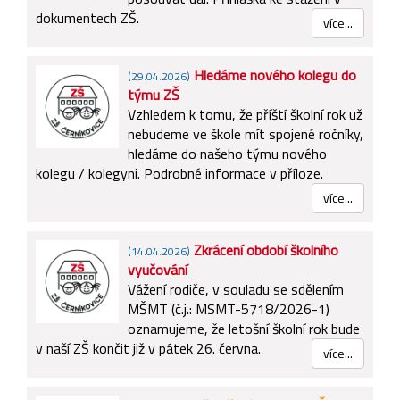
dokumentech ZŠ.
více...
Hledáme nového kolegu do
(29.04.2026)
týmu ZŠ
Vzhledem k tomu, že příští školní rok už
nebudeme ve škole mít spojené ročníky,
hledáme do našeho týmu nového
kolegu / kolegyni. Podrobné informace v příloze.
více...
Zkrácení období školního
(14.04.2026)
vyučování
Vážení rodiče, v souladu se sdělením
MŠMT (č.j.: MSMT-5718/2026-1)
oznamujeme, že letošní školní rok bude
v naší ZŠ končit již v pátek 26. června.
více...