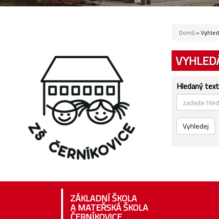
Domů
» Vyhled
VYHLED
Hledaný text
Vyhledej
ZÁKLADNÍ ŠKOLA
A MATEŘSKÁ ŠKOLA
ČERNÍKOVICE